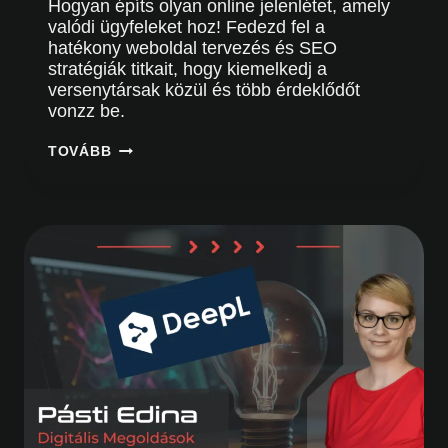
Hogyan építs olyan online jelenlétet, amely
valódi ügyfeleket hoz! Fedezd fel a
hatékony weboldal tervezés és SEO
stratégiák titkait, hogy kiemelkedj a
versenytársak közül és több érdeklődőt
vonzz be.
ÚTMUTATÓ
TOVÁBB
B2B
ÉS
IPARI
WEBOLDAL
KÉSZÍTÉSHEZ:
MINDEN,
AMIT
TUDNOD
KELL