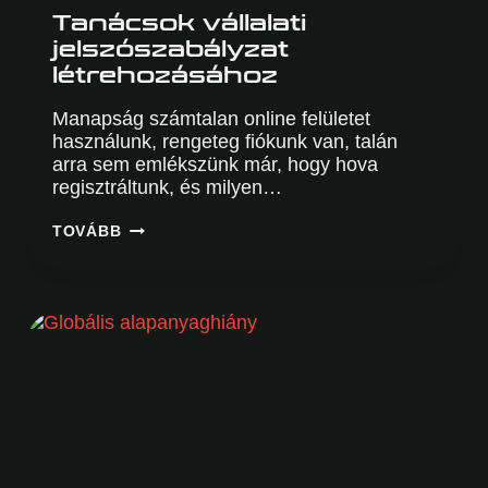
Tanácsok vállalati
jelszószabályzat
létrehozásához
Manapság számtalan online felületet
használunk, rengeteg fiókunk van, talán
arra sem emlékszünk már, hogy hova
regisztráltunk, és milyen…
TANÁCSOK
TOVÁBB
VÁLLALATI
JELSZÓSZABÁLYZAT
LÉTREHOZÁSÁHOZ