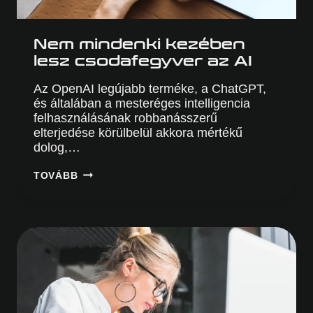
Nem mindenki kezében
lesz csodafegyver az AI
Az OpenAI legújabb terméke, a ChatGPT,
és általában a mesteréges intelligencia
felhasználásának robbanásszerű
elterjedése körülbelül akkora mértékű
dolog,…
NEM
TOVÁBB
MINDENKI
KEZÉBEN
LESZ
CSODAFEGYVER
AZ
AI