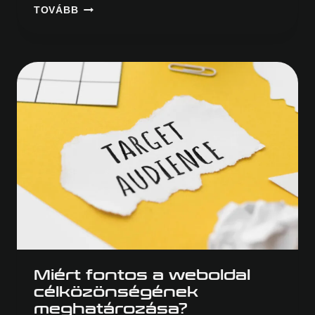
EGYEDI
TOVÁBB
FEJLESZTÉS
VAGY
WORDPRESS?
Miért fontos a weboldal
célközönségének
meghatározása?