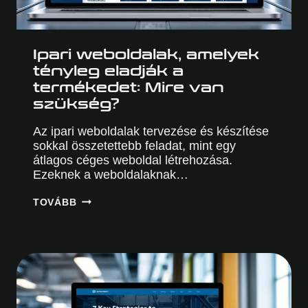
Ipari weboldalak, amelyek
tényleg eladják a
termékedet: Mire van
szükség?
Az ipari weboldalak tervezése és készítése
sokkal összetettebb feladat, mint egy
átlagos céges weboldal létrehozása.
Ezeknek a weboldalaknak…
IPARI
TOVÁBB
WEBOLDALAK,
AMELYEK
TÉNYLEG
ELADJÁK
A
TERMÉKEDET:
MIRE
VAN
SZÜKSÉG?