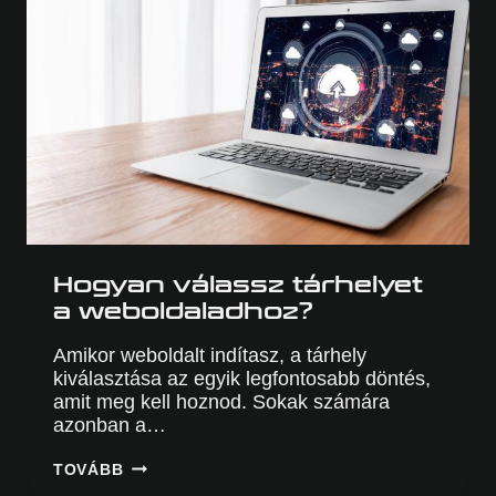
ÉS
NAGYVÁLLALATOKNAK
Hogyan válassz tárhelyet
a weboldaladhoz?
Amikor weboldalt indítasz, a tárhely
kiválasztása az egyik legfontosabb döntés,
amit meg kell hoznod. Sokak számára
azonban a…
HOGYAN
TOVÁBB
VÁLASSZ