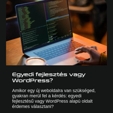
HOGYAN
VÁLTOZTATJA
MEG
A
MARKETING
SZAKMA
JÖVŐJÉT?
Egyedi fejlesztés vagy
WordPress?
Amikor egy új weboldalra van szükséged,
gyakran merül fel a kérdés: egyedi
fejlesztésű vagy WordPress alapú oldalt
érdemes választani?