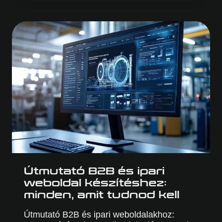
AMIVEL
NÖVELHETED
AZ
AJÁNLATKÉRÉSEK
SZÁMÁT
B2B
WEBOLDALADON
Útmutató B2B és ipari
weboldal készítéshez:
minden, amit tudnod kell
Útmutató B2B és ipari weboldalakhoz: