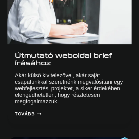
Útmutató weboldal brief
írásához
Akár külső kivitelezővel, akár saját
csapatunkkal szeretnénk megvalósítani egy
webfejlesztési projektet, a siker érdekében
elengedhetetlen, hogy részletesen
megfogalmazzuk…
ÚTMUTATÓ
TOVÁBB
WEBOLDAL
BRIEF
ÍRÁSÁHOZ