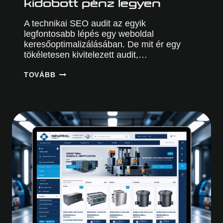
kidobott pénz legyen
A technikai SEO audit az egyik
legfontosabb lépés egy weboldal
keresőoptimalizálásában. De mit ér egy
tökéletesen kivitelezett audit,…
ÍGY
TOVÁBB
KERÜLD
EL,
HOGY
A
TECHNIKAI
SEO
AUDIT
CSAK
KIDOBOTT
PÉNZ
LEGYEN