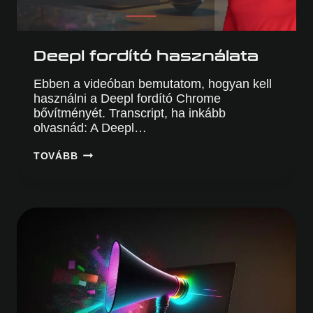
Deepl fordító használata
Ebben a videóban bemutatom, hogyan kell
használni a Deepl fordító Chrome
bővítményét. Transcript, ha inkább
olvasnád: A Deepl…
DEEPL
TOVÁBB
FORDÍTÓ
HASZNÁLATA