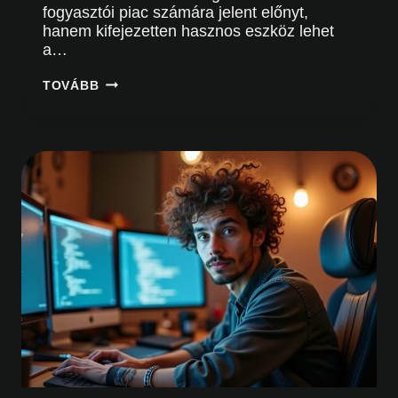
fogyasztói piac számára jelent előnyt,
hanem kifejezetten hasznos eszköz lehet
a…
MIÉRT
TOVÁBB
FONTOS
A
B2B
VÁLLALKOZÁSOK
SZÁMÁRA
A
SZAKMAI
BLOGÍRÁS?