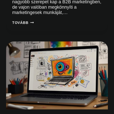
nagyobb szerepet kap a B2B marketingben,
de vajon valóban megkönnyíti a
marketingesek munkáját,…
AI
TOVÁBB
A
B2B
MARKETINGBEN:
KIHÍVÁSOK
ÉS
LEHETŐSÉGEK