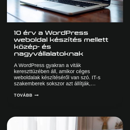
10 érv a WordPress
weboldal készítés mellett
közép- és
nagyvállalatoknak
A WordPress gyakran a viták
kereszttüzében áll, amikor céges
weboldalak készítéséről van szó. IT-s
szakemberek sokszor azt állítják,…
10
TOVÁBB
ÉRV
A
WORDPRESS
WEBOLDAL
KÉSZÍTÉS
MELLETT
KÖZÉP-