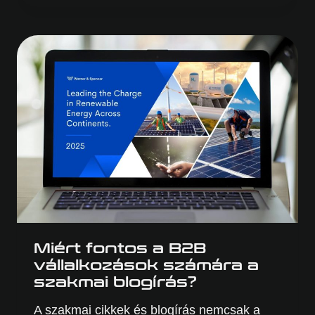
TÁRHELYET
A
WEBOLDALADHOZ?
Miért fontos a B2B
vállalkozások számára a
szakmai blogírás?
A szakmai cikkek és blogírás nemcsak a