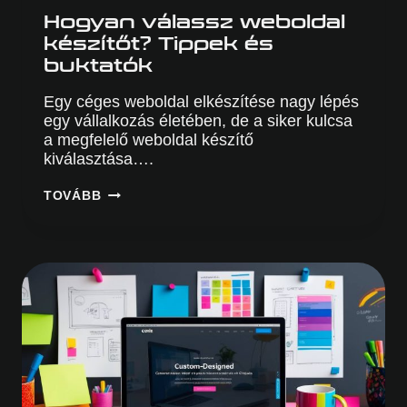
Hogyan válassz weboldal
készítőt? Tippek és
buktatók
Egy céges weboldal elkészítése nagy lépés
egy vállalkozás életében, de a siker kulcsa
a megfelelő weboldal készítő
kiválasztása….
HOGYAN
TOVÁBB
VÁLASSZ
WEBOLDAL
KÉSZÍTŐT?
TIPPEK
ÉS
BUKTATÓK