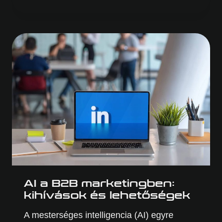
AI
MODE:
FELFORGATJA
A
B2B
VÁLLALATOK
SEO
STRATÉGIÁJÁT
AI a B2B marketingben:
kihívások és lehetőségek
A mesterséges intelligencia (AI) egyre