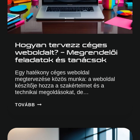
Hogyan tervezz céges
weboldalt? – Megrendelői
feladatok és tanácsok
Egy hatékony céges weboldal
megtervezése közös munka: a weboldal
készítője hozza a szakértelmet és a
technikai megoldásokat, de…
HOGYAN
TOVÁBB
TERVEZZ
CÉGES
WEBOLDALT?
–
MEGRENDELŐI
FELADATOK