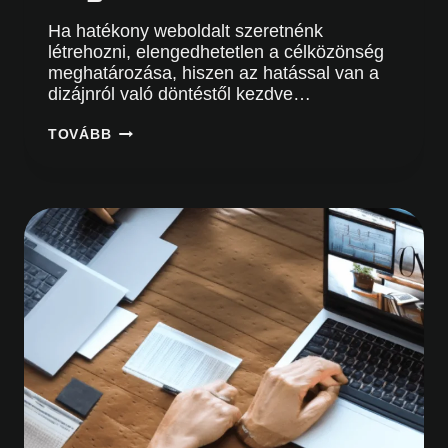
Ha hatékony weboldalt szeretnénk
létrehozni, elengedhetetlen a célközönség
meghatározása, hiszen az hatással van a
dizájnról való döntéstől kezdve…
MIÉRT
TOVÁBB
FONTOS
A
WEBOLDAL
CÉLKÖZÖNSÉGÉNEK
MEGHATÁROZÁSA?