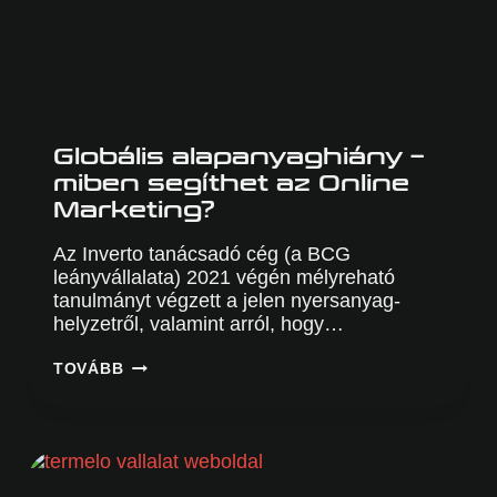
Globális alapanyaghiány –
miben segíthet az Online
Marketing?
Az Inverto tanácsadó cég (a BCG
leányvállalata) 2021 végén mélyreható
tanulmányt végzett a jelen nyersanyag-
helyzetről, valamint arról, hogy…
GLOBÁLIS
TOVÁBB
ALAPANYAGHIÁNY
–
MIBEN
SEGÍTHET
AZ
ONLINE
MARKETING?