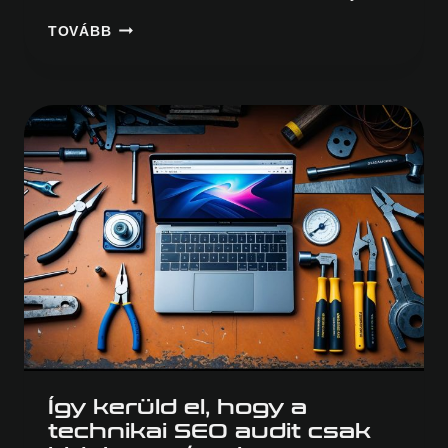
WEBOLDAL
TOVÁBB
REDESIGN:
MIKOR
ÉS
HOGYAN
ÚJÍTSD
MEG
A
HONLAPODAT,
HOGY
NE
VESZÍTS
LÁTOGATÓKAT?
Így kerüld el, hogy a
technikai SEO audit csak