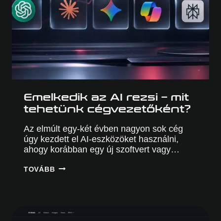
Emelkedik az AI rezsi – mit
tehetünk cégvezetőként?
Az elmúlt egy-két évben nagyon sok cég
úgy kezdett el AI-eszközöket használni,
ahogy korábban egy új szoftvert vagy…
EMELKEDIK
TOVÁBB
AZ
AI
REZSI
–
MIT
TEHETÜNK