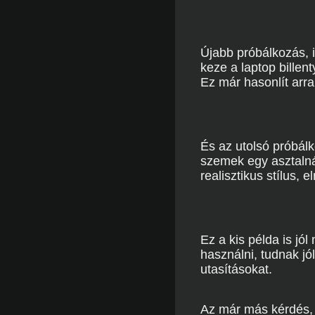
Újabb próbálkozás, it
keze a laptop billen
Ez már hasonlít arra
És az utolsó próbálk
szemek egy asztalnál 
realisztikus stílus, e
Ez a kis példa is jó
használni, tudnak jó
utasításokat.
Az már más kérdés, 