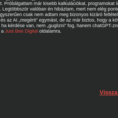
at. Próbálgattam már kisebb kalkulációkat, programokat í
tt. Legtöbbször valóban én hibáztam, mert nem elég po
 egyszerűen csak nem adtam meg bizonyos kizáró feltétel
és az AI „megérti” egymást, de az már biztos, hogy a k
y ha kérdése van, nem „guglizni” fog, hanem chatGPT-zni
l a
Just Bee Digital
oldalamra.
Vissza