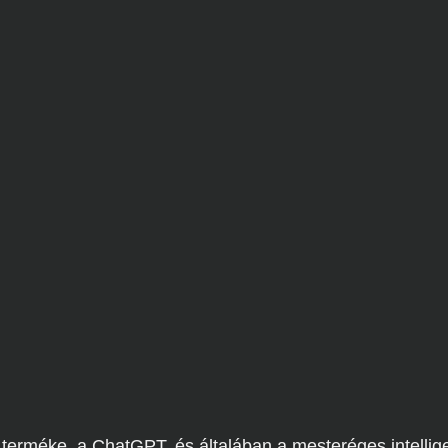
terméke, a ChatGPT, és általában a mesteréges intellig