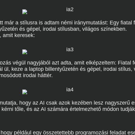
t már a stílusra is adtam némi iránymutatást: Egy fiatal fé
tyűzetén és gépel, irodai stílusban, világos színekben.
, amit keresek:
ozás végül nagyjából azt adta, amit elképzeltem: Fiatal fé
ül, keze a laptop billentyűzetén és gépel, irodai stílus, 
lmosódott irodai háttér.
l mutatja, hogy az AI csak azok kezében lesz nagyszerű es
l kérni tőle, és az AI számára értelmezhető módon tudj
hogy például egy összetettebb programozási feladat ese