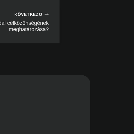
KÖVETKEZŐ
ldal célközönségének
meghatározása?