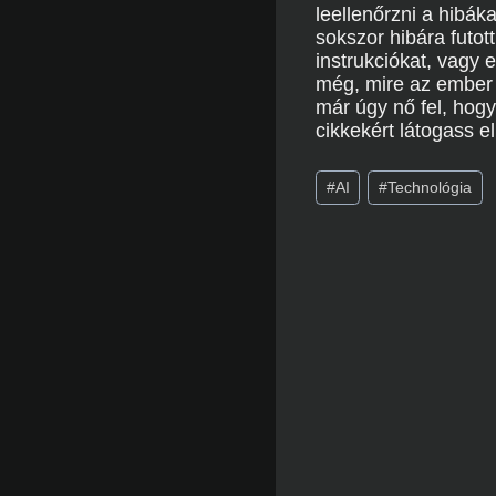
leellenőrzni a hibák
sokszor hibára futo
instrukciókat, vagy
még, mire az ember 
már úgy nő fel, hog
cikkekért látogass e
Post
#
AI
#
Technológia
Tags: