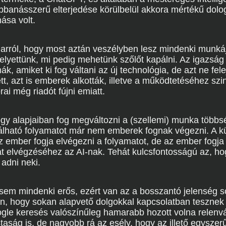
bbanásszerű elterjedése körülbelül akkora mértékű dolog
ása volt.
 arról, hogy most aztán veszélyben lesz mindenki munká
elyettünk, mi pedig mehetünk szőlőt kapálni. Az igazság
k, amiket ki fog váltani az új technológia, de azt ne fele
t, azt is emberek alkották, illetve a működtetéséhez sz
ai még riadót fújni emiatt.
hogy alapjaiban fog megváltozni a (szellemi) munka több
lható folyamatot már nem emberek fognak végezni. A k
z ember fogja elvégezni a folyamatot, de az ember fogj
dat elvégzéséhez az AI-nak. Tehát kulcsfontosságú az, h
adni neki.
em mindenki erős, ezért van az a bosszantó jelenség 
, hogy sokan alapvető dolgokkal kapcsolatban tesznek 
ogle keresés valószínűleg hamarabb hozott volna relenv
taság is, de nagyobb rá az esély, hogy az illető egysze