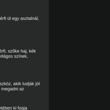
rfi ül egy asztalnál,
rfi, szőke haj, kék
világos színek,
zköz, akik tudják jól
ák megadni az
tében ki fogja