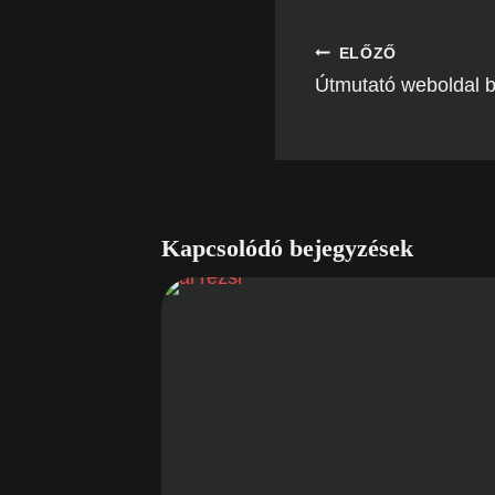
ELŐZŐ
Bejegyzés
Útmutató weboldal b
navigáció
Kapcsolódó bejegyzések