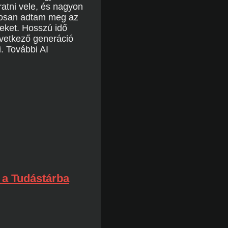
ratni vele, és nagyon
ntosan adtam meg az
eket. Hosszú idő
övetkező generáció
. További AI
 a Tudástárba