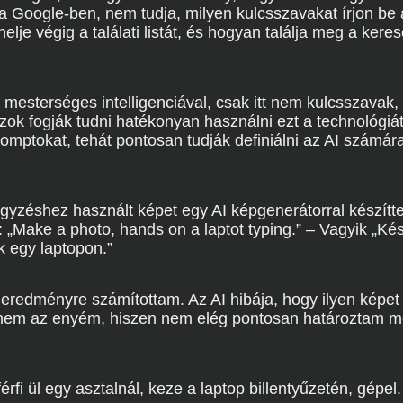
a Google-ben, nem tudja, milyen kulcsszavakat írjon be
lje végig a találati listát, és hogyan találja meg a keres
 mesterséges intelligenciával, csak itt nem kulcsszavak
ok fogják tudni hatékonyan használni ezt a technológiát, 
omptokat, tehát pontosan tudják definiálni az AI számár
gyzéshez használt képet egy AI képgenerátorral készítte
: „Make a photo, hands on a laptot typing.” – Vagyik „Kész
 egy laptopon.”
eredményre számítottam. Az AI hibája, hogy ilyen képet
anem az enyém, hiszen nem elég pontosan határoztam m
rfi ül egy asztalnál, keze a laptop billentyűzetén, gépel.