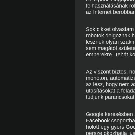
felhasználásának ro
az Internet berobban
Sok cikket olvastam
robotok dolgoznak h
lesznek olyan szakmá
sem magától születet
emberekre. Tehát kor
Az viszont biztos, 
monoton, automatizá
az lesz, hogy nem a
utasításokat a fela
tudjunk parancsokat 
Google keresésben s
Facebook csoportban
holott egy gyors Go
persze okozhatja lus