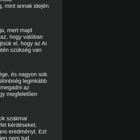
, mint annak idején
ja, mert majd
 az, hogy valóban
jtsük el, hogy az AI
intén szükség van
sége, és nagyon sok
ülönbség leginkább
a megadni az
ogy megfelelően
sok szakmai
fel kérdéseket,
áns eredményt. Ezt
rűen nem tud