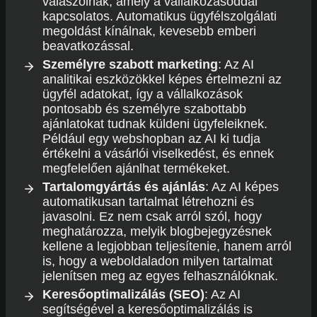
válaszolnak, amely a vállalkozásoddal
kapcsolatos. Automatikus ügyfélszolgálati
megoldást kínálnak, kevesebb emberi
beavatkozással.
Személyre szabott marketing
: Az AI
analitikai eszközökkel képes értelmezni az
ügyfél adatokat, így a vállalkozások
pontosabb és személyre szabottabb
ajánlatokat tudnak küldeni ügyfeleiknek.
Például egy webshopban az AI ki tudja
értékelni a vásárlói viselkedést, és ennek
megfelelően ajánlhat termékeket.
Tartalomgyártás és ajánlás
: Az AI képes
automatikusan tartalmat létrehozni és
javasolni. Ez nem csak arról szól, hogy
meghatározza, melyik blogbejegyzésnek
kellene a legjobban teljesítenie, hanem arról
is, hogy a weboldaladon milyen tartalmat
jelenítsen meg az egyes felhasználóknak.
Keresőoptimalizálás (SEO)
: Az AI
segítségével a keresőoptimalizálás is