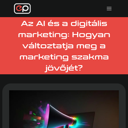
Skip
to
content
Az AI és a digitális
marketing: Hogyan
változtatja meg a
marketing szakma
jövőjét?