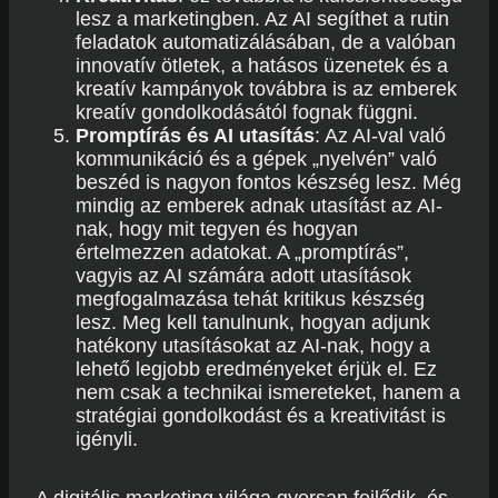
lesz a marketingben. Az AI segíthet a rutin
feladatok automatizálásában, de a valóban
innovatív ötletek, a hatásos üzenetek és a
kreatív kampányok továbbra is az emberek
kreatív gondolkodásától fognak függni.
Promptírás és AI utasítás
: Az AI-val való
kommunikáció és a gépek „nyelvén” való
beszéd is nagyon fontos készség lesz. Még
mindig az emberek adnak utasítást az AI-
nak, hogy mit tegyen és hogyan
értelmezzen adatokat. A „promptírás”,
vagyis az AI számára adott utasítások
megfogalmazása tehát kritikus készség
lesz. Meg kell tanulnunk, hogyan adjunk
hatékony utasításokat az AI-nak, hogy a
lehető legjobb eredményeket érjük el. Ez
nem csak a technikai ismereteket, hanem a
stratégiai gondolkodást és a kreativitást is
igényli.