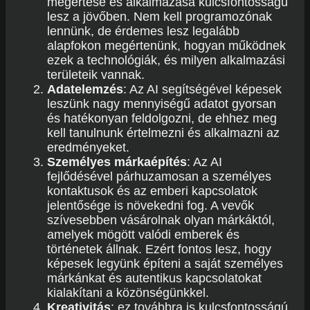
megértése és alkalmazása kulcsfontosságú
lesz a jövőben. Nem kell programozónak
lennünk, de érdemes lesz legalább
alapfokon megértenünk, hogyan működnek
ezek a technológiák, és milyen alkalmazási
területeik vannak.
Adatelemzés
: Az AI segítségével képesek
leszünk nagy mennyiségű adatot gyorsan
és hatékonyan feldolgozni, de ehhez meg
kell tanulnunk értelmezni és alkalmazni az
eredményeket.
Személyes márkaépítés
: Az AI
fejlődésével párhuzamosan a személyes
kontaktusok és az emberi kapcsolatok
jelentősége is növekedni fog. A vevők
szívesebben vásárolnak olyan márkáktól,
amelyek mögött valódi emberek és
történetek állnak. Ezért fontos lesz, hogy
képesek legyünk építeni a saját személyes
márkánkat és autentikus kapcsolatokat
kialakítani a közönségünkkel.
Kreativitás
: ez továbbra is kulcsfontosságú