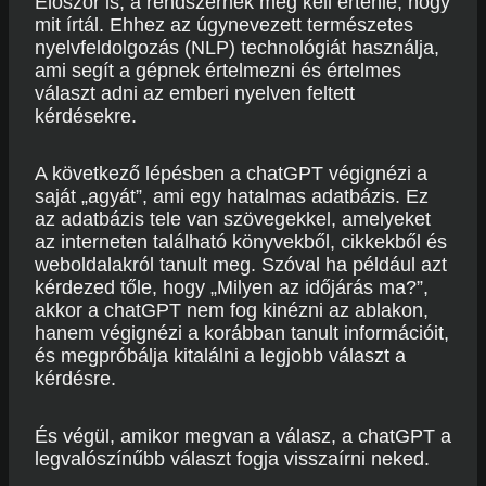
Először is, a rendszernek meg kell értenie, hogy
mit írtál. Ehhez az úgynevezett természetes
nyelvfeldolgozás (NLP) technológiát használja,
ami segít a gépnek értelmezni és értelmes
választ adni az emberi nyelven feltett
kérdésekre.
A következő lépésben a chatGPT végignézi a
saját „agyát”, ami egy hatalmas adatbázis. Ez
az adatbázis tele van szövegekkel, amelyeket
az interneten található könyvekből, cikkekből és
weboldalakról tanult meg. Szóval ha például azt
kérdezed tőle, hogy „Milyen az időjárás ma?”,
akkor a chatGPT nem fog kinézni az ablakon,
hanem végignézi a korábban tanult információit,
és megpróbálja kitalálni a legjobb választ a
kérdésre.
És végül, amikor megvan a válasz, a chatGPT a
legvalószínűbb választ fogja visszaírni neked.