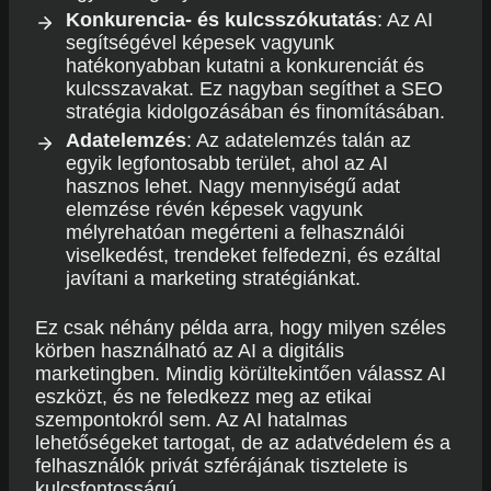
Konkurencia- és kulcsszókutatás
: Az AI
segítségével képesek vagyunk
hatékonyabban kutatni a konkurenciát és
kulcsszavakat. Ez nagyban segíthet a SEO
stratégia kidolgozásában és finomításában.
Adatelemzés
: Az adatelemzés talán az
egyik legfontosabb terület, ahol az AI
hasznos lehet. Nagy mennyiségű adat
elemzése révén képesek vagyunk
mélyrehatóan megérteni a felhasználói
viselkedést, trendeket felfedezni, és ezáltal
javítani a marketing stratégiánkat.
Ez csak néhány példa arra, hogy milyen széles
körben használható az AI a digitális
marketingben. Mindig körültekintően válassz AI
eszközt, és ne feledkezz meg az etikai
szempontokról sem. Az AI hatalmas
lehetőségeket tartogat, de az adatvédelem és a
felhasználók privát szférájának tisztelete is
kulcsfontosságú.