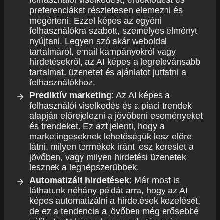
felhasználói viselkedést, érdeklődést és
preferenciákat részletesen elemezni és
megérteni. Ezzel képes az egyéni
felhasználókra szabott, személyes élményt
nyújtani. Legyen szó akár weboldal
tartalmáról, email kampányokról vagy
hirdetésekről, az AI képes a legrelevánsabb
tartalmat, üzenetet és ajánlatot juttatni a
felhasználókhoz.
Prediktív marketing
: Az AI képes a
felhasználói viselkedés és a piaci trendek
alapján előrejelezni a jövőbeni eseményeket
és trendeket. Ez azt jelenti, hogy a
marketingeseknek lehetőségük lesz előre
látni, milyen termékek iránt lesz kereslet a
jövőben, vagy milyen hirdetési üzenetek
lesznek a legnépszerűbbek.
Automatizált hirdetések
: Már most is
láthatunk néhány példát arra, hogy az AI
képes automatizálni a hirdetések kezelését,
de ez a tendencia a jövőben még erősebbé