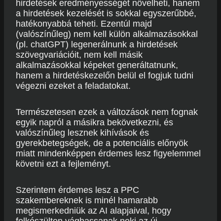
hirdetések eredményességét növelheti, hanem
a hirdetések kezelését is sokkal egyszerűbbé,
hatékonyabbá teheti. Ezentúl majd
(valószínűleg) nem kell külön alkalmazásokkal
(pl. chatGPT) legenerálnunk a hirdetések
szövegvariációit, nem kell másik
alkalmazásokkal képeket generáltatnunk,
hanem a hirdetéskezelőn belül el fogjuk tudni
végezni ezeket a feladatokat.
Természetesen ezek a változások nem fognak
egyik napról a másikra bekövetkezni, és
valószínűleg lesznek kihívások és
gyerekbetegségek, de a potenciális előnyök
miatt mindenképpen érdemes lesz figyelemmel
követni ezt a fejleményt.
Szerintem érdemes lesz a PPC
szakembereknek is minél hamarabb
megismerkedniük az AI alapjaival, hogy