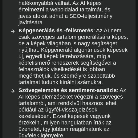
hatékonyabbá válhat. Az AI képes
értelmezni a weboldalad tartalmát, és
javaslatokat adhat a SEO-teljesítmény
javítására.
Képgenerálás és -felismerés
: Az AI nem
csak szöveges tartalom generálására képes,
de a képek világában is nagy segítséget
nyújthat. Képgeneráló algoritmusok képesek
új, egyedi képek létrehozására, míg a
képfelismerő rendszerek segítségével a
felhasználók viselkedését is jobban
megérthetjük, és személyre szabottabb
tartalmat tudunk kínálni számukra.
Szövegelemzés és sentiment-analízis
: Az
AI képes elemzéseket végezni a szöveges
tartalomról, ami rendkívül hasznos lehet
például az ügyfél-visszajelzések
kezelésében. Ezzel képesek vagyunk
érzékelni, milyen hangulatban írták az
üzenetet, így jobban reagálhatunk az
ügyfelek igényeire.