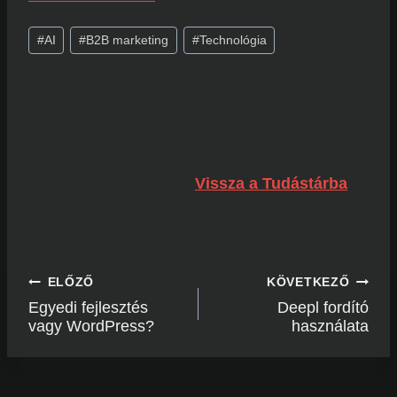
Post
#
AI
#
B2B marketing
#
Technológia
Tags:
Vissza a Tudástárba
Bejegyzés
ELŐZŐ
KÖVETKEZŐ
navigáció
Egyedi fejlesztés
Deepl fordító
vagy WordPress?
használata