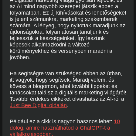
A digitális marketing világa gyorsan fejlődik, és
az AI mind nagyobb szerepet játszik ebben a
folyamatban. Ez új kihívásokat és lehetőségeket
is jelent számunkra, marketing szakemberek
számára. A lényeg, hogy nyitottak maradjunk az
újdonságokra, folyamatosan tanuljunk és
fejlesszük a készségeinket. Így leszünk
képesek alkalmazkodni a változó
körülményekhez és versenyben maradni a
jövőben.
Ha segítségre van szükséged ebben az útban,
itt vagyok, hogy segítsek. Maradj velem, és
kövess a blogomon, ahol további tippeket és
tanácsokat találsz a digitális marketing világáról!
További érdekes cikkeket olvashatsz az AI-ról a
Just Bee Digital oldalán
.
Például ez a cikk is nagyon hasznos lehet:
10
dolog, amire használhatod a ChatGPT-t a
vállalkozásodban.