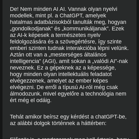
De! Nem minden AI AI. Vannak olyan nyelvi
modellek, mint pl. a ChatGPT, amelyek
hatalmas adatbázisokból tanulták meg, hogyan
„gondolkodjanak” és „kommunikáljanak”. Ezek
az AI-k képesek a természetes nyelv
feldolgozására és a szövegértésre, így szinte
emberi szinten tudnak interakcióba lépni velünk.
Aztán ott van a „mesterséges általános
intelligencia” (AGI), amit sokan a „valódi AI”-nak
neveznek. Ez a gépeknek az a képessége,
hogy minden olyan intellektuális feladatot
elvégezzenek, amelyet az ember képes
elvégezni. De erről a típusú AI-ról még csak
álmodozunk, mivel egyelőre a technológia nem
ért még el odáig.
Tehát amikor beírsz egy kérdést a chatGPT-be,
az alábbi dolgok történnek a háttérben: