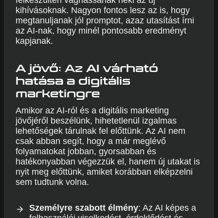
felkészülten vághassanak neki az új
kihívásoknak. Nagyon fontos lesz az is, hogy
megtanuljanak jól promptot, azaz utasítást írni
az AI-nak, hogy minél pontosabb eredményt
kapjanak.
A jövő: Az AI várható
hatása a digitális
marketingre
Amikor az AI-ról és a digitális marketing
jövőjéről beszélünk, hihetetlenül izgalmas
lehetőségek tárulnak fel előttünk. Az AI nem
csak abban segít, hogy a már meglévő
folyamatokat jobban, gyorsabban és
hatékonyabban végezzük el, hanem új utakat is
nyit meg előttünk, amiket korábban elképzelni
sem tudtunk volna.
Személyre szabott élmény
: Az AI képes a