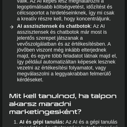
válik. Az AI képes lesz meghatározni a
legoptimálisabb költségvetést, időzítést és
célcsoportot a hirdetéseinknek, így mi csak
a kreatív részre kell, hogy koncentráljunk.
AI asszisztensek és chatbotok
: Az AI
asszisztensek és chatbotok már most is
jelentős szerepet játszanak a
vevőszolgálatban és az értékesítésben. A
jövőben viszont még inkább elterjednek
majd, és egyre több feladatot látnak majd el,
így például automatizáltan képesek lesznek
vezetni az értékesítési folyamatot, vagy
megválaszolni a leggyakrabban felmerülő
kérdéseket.
Mit kell tanulnod, ha talpon
akarsz maradni
marketingesként?
AI és gépi tanulás:
Az AI és a gépi tanulás