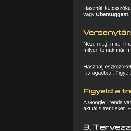
Használj kulcsszóku
vagy
Ubersuggest
.
Versenytár
Nézd meg, miről írn
milyen témák már m
Használj eszközöket
iparágadban. Figyeld
Figyeld a t
A Google Trends vag
aktuális trendeket. 
3. Tervezz