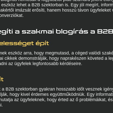
 eszköz lehet a B2B szektorban is. Egy jól megírt, infor
kértői imázsát erősíti, hanem hosszú távon ügyfeleket 
konverziókat.
íti a szakmai blogírás a B2
elességet épít
remek eszköz arra, hogy megmutasd, a céged valódi szaké
i cikkek demonstrálják, hogy naprakészen követed a leg
dni az ügyfelek legfontosabb kérdéseire.
ít
k a B2B szektorban gyakran hosszabb időt vesznek igén
ják, hogy kivel érdemes együttműködniük. Egy informat
tatja az ügyfeleknek, hogy érted az ő problémáikat, é
i.