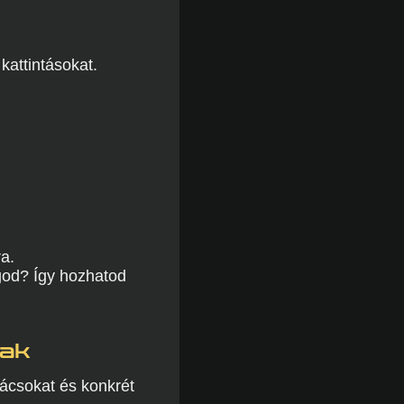
kattintásokat.
ra.
god? Így hozhatod
sak
ácsokat és konkrét