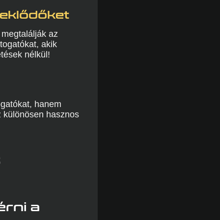
deklődőket
 megtalálják az
togatókat, akik
tések nélkül!
togatókat, hanem
z különösen hasznos
B
érni a