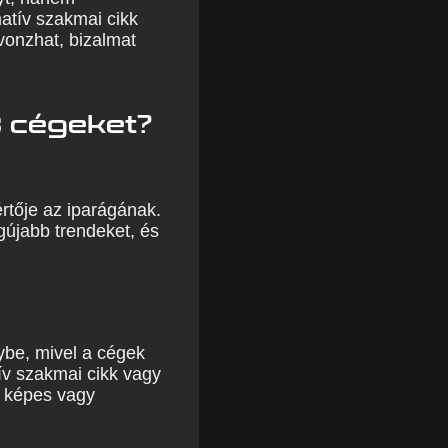
matív szakmai cikk
vonzhat, bizalmat
B cégeket?
rtője az iparágának.
újabb trendeket, és
ybe, mivel a cégek
ív szakmai cikk vagy
s képes vagy