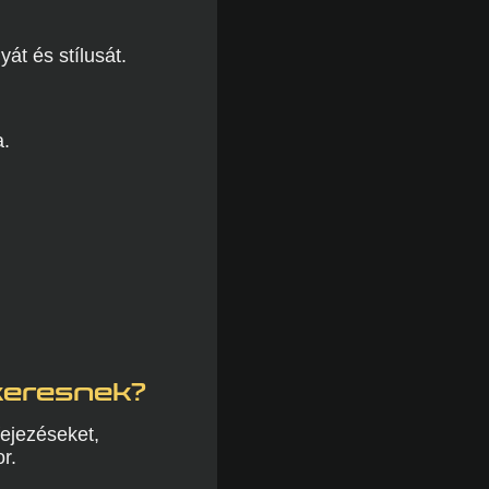
át és stílusát.
a.
 keresnek?
fejezéseket,
r.