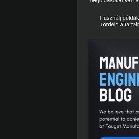
megoldásokat várna
Használj példák
Tördeld a tarta