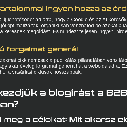
tartalommal ingyen hozza az ér
 új lehetőséget ad arra, hogy a Google és az AI keresők
 jól optimalizáltak, organikusan vonzhatod be azokat a lá
a keresnek megoldást. És mindezt teljesen ingyen, hirde
ú forgalmat generál
 szakmai cikk nemcsak a publikálás pillanatában vonz lá
gy akár évekig forgalmat generálhat a weboldaladra. E
hol a vásárlási ciklusok hosszabbak.
ezdjük a blogírást a B2
ban?
d meg a célokat: Mit akarsz el