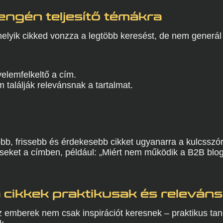
yengén teljesítő témákra
elyik cikked vonzza a legtöbb keresést, de nem generál 
elemfelkeltő a cím.
találják relevánsnak a tartalmat.
góbb, frissebb és érdekesebb cikket ugyanarra a kulcsszó
éseket a címben, például: „Miért nem működik a B2B blo
 cikkek praktikusak és releván
 emberek nem csak inspirációt keresnek – praktikus tan