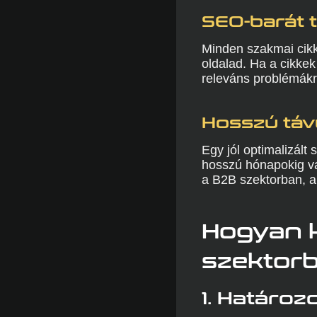
SEO-barát 
Minden szakmai cikk
oldalad. Ha a cikkek
releváns problémákr
Hosszú táv
Egy jól optimalizált
hosszú hónapokig va
a B2B szektorban, a
Hogyan k
szektor
1. Határoz