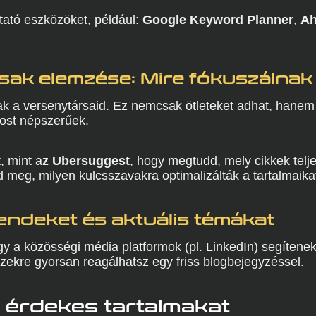
tató eszközöket, például:
Google Keyword Planner
,
Ah
sak elemzése: Mire fókuszálna
ak a versenytársaid. Ez nemcsak ötleteket adhat, hanem 
ost népszerűek.
, mint a
z Ubersuggest
, hogy megtudd, mely cikkek telje
 meg, milyen kulcsszavakra optimalizálták a tartalmaika
rendeket és aktuális témákat
y a közösségi média platformok (pl. LinkedIn) segítenek
Ezekre gyorsan reagálhatsz egy friss blogbejegyzéssel.
 érdekes tartalmakat