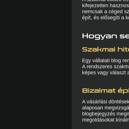
kifejezetten hasznos
nemcsak a céged sza
épít, és elősegíti a 
Hogyan seg
Szakmai hit
Egy vállalati blog 
A rendszeres szakma
képes vagy választ a
Bizalmat ép
A vásárlási döntése
alaposan megvizsgál
blogbejegyzés megmu
megoldásokat kínáln