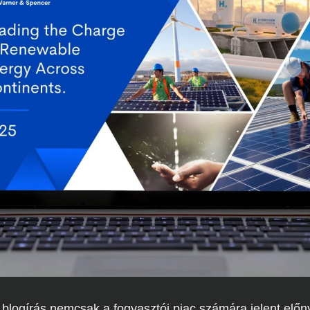
 blogírás nemcsak a fogyasztói piac számára jelent elő