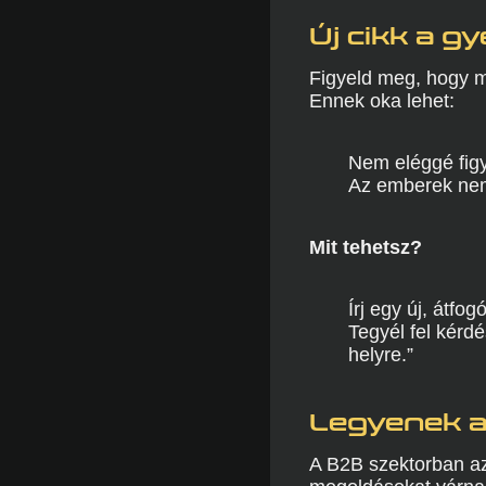
Új cikk a g
Figyeld meg, hogy m
Ennek oka lehet:
Nem eléggé figy
Az emberek nem 
Mit tehetsz?
Írj egy új, átfo
Tegyél fel kérd
helyre.”
Legyenek a
A B2B szektorban az