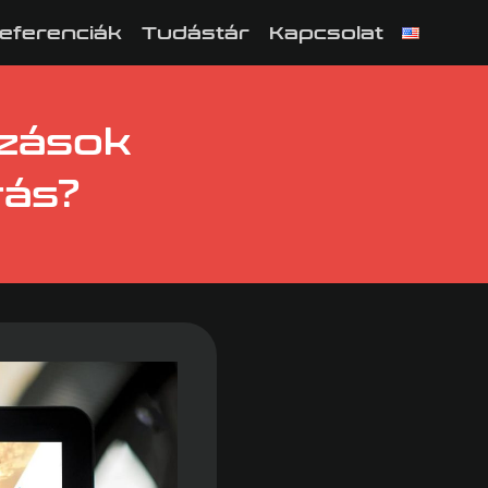
eferenciák
Tudástár
Kapcsolat
ozások
rás?