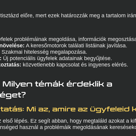
 tisztázd előre, mert ezek határozzák meg a tartalom irány
felek problémáinak megoldása, információk megosztás
növelése:
A keresőmotorok találati listáinak javítása.
Szakmai hitelesség megalapozása.
:
Új potenciális ügyfelek adatainak begyűjtése.
koztatás:
közvetlenebb kapcsolat és ingyenes elérés.
: Milyen témák érdeklik a
éget?
atás: Mi az, amire az ügyfeleid
 első lépés. Ez segít abban, hogy megtaláld azokat a ki
önséged használ a problémáik megoldásának kereséseko