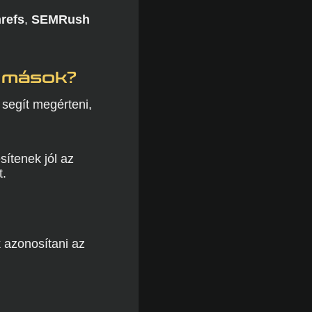
refs
,
SEMRush
k mások?
segít megérteni,
sítenek jól az
t.
 azonosítani az