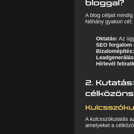
bloggal?
A blog céljait mindig
Néhány gyakori cél:
Oktatás:
Az ügy
SEO forgalom 
Bizalomépítés:
Leadgenerálás
Hírlevél felirat
2. Kutatás
célközöns
Kulcsszókut
A kulcsszókutatás az
amelyeket a célköz