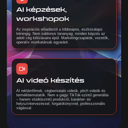
AI képzések,
workshopok
Az inspirációs előadástól a többnapos, eszközalapú
tréningig. Nem sablonos tananyag: minden képzés az
adott cég kihívásaira épül. Marketingcsapatok, vezetők,
operatív munkatársak egyaránt.
AI videó készítés
AI reklámfilmek, cégbemutató videók, pitch videók és
termékbemutatók. Nem a gagyi TikTok-szintű generálás
– hanem stúdiószintű produkció, karakter- és
helyszíntervezéssel, forgatókönyvvel, professzionális
vágással.