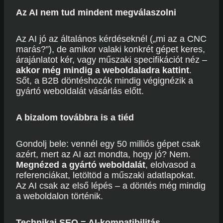
Az AI nem tud mindent megválaszolni
Az AI jó az általános kérdéseknél („mi az a CNC
marás?”), de amikor valaki konkrét gépet keres,
árajánlatot kér, vagy műszaki specifikációt néz –
akkor még mindig a weboldaladra kattint
.
Sőt, a B2B döntéshozók mindig végignézik a
gyártó weboldalát vásárlás előtt.
A bizalom továbbra is a tiéd
Gondolj bele: vennél egy 50 milliós gépet csak
azért, mert az AI azt mondta, hogy jó? Nem.
Megnézed a gyártó weboldalát
, elolvasod a
referenciákat, letöltöd a műszaki adatlapokat.
Az AI csak az első lépés – a döntés még mindig
a weboldalon történik.
Technikai SEO = AI-kompatibilitás