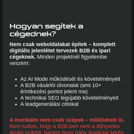
Hogyan segítek a
cégednek?
Nem csak weboldalakat építek – komplett
digitális jelenlétet tervezek B2B és ipari
cégeknek.
Minden projektnél figyelembe
veszem:
Az AI Mode működését és követelményeit
A B2B vásárlói útvonalat (ami 10+
érintkezési pontot jelent ma)
A technikai SEO legújabb követelményeit
A leadgenerálási célokat
A munkáim nem csak szépek – működnek is.
Mert tudom, hogy a B2B-ben nem a díjnyertes
dizájn számít, hanem hogy hány árajánlat kérés