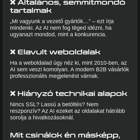
❌
Általános, semmitmondó
tartalmak
„Mi vagyunk a vezető gyártók…” – ezt írja
mindenki. Az AI nem fog téged idézni, ha
ugyanazt mondod, mint a konkurencia.
❌
Elavult weboldalak
Ha a weboldalad úgy néz ki, mint 2010-ben, az
AI sem veszi komolyan. A modern B2B vásárlók
professzionális megjelenést várnak.
❌
Hiányzó technikai alapok
Nincs SSL? Lassú a betöltés? Nem
reszponzív? Az AI ezeket az oldalakat hátrább
sorolja a hivatkozásoknál.
Mit csinálok én másképp,