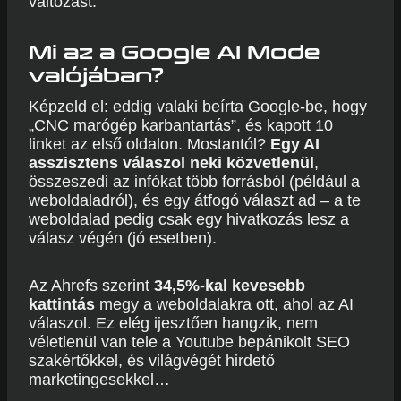
változást.
Mi az a Google AI Mode
valójában?
Képzeld el: eddig valaki beírta Google-be, hogy
„CNC marógép karbantartás”, és kapott 10
linket az első oldalon. Mostantól?
Egy AI
asszisztens válaszol neki közvetlenül
,
összeszedi az infókat több forrásból (például a
weboldaladról), és egy átfogó választ ad – a te
weboldalad pedig csak egy hivatkozás lesz a
válasz végén (jó esetben).
Az Ahrefs szerint
34,5%-kal kevesebb
kattintás
megy a weboldalakra ott, ahol az AI
válaszol. Ez elég ijesztően hangzik, nem
véletlenül van tele a Youtube bepánikolt SEO
szakértőkkel, és világvégét hirdető
marketingesekkel…