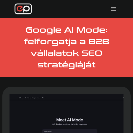
Skip
to
content
Google AI Mode:
felforgatja a B2B
vállalatok SEO
stratégiáját