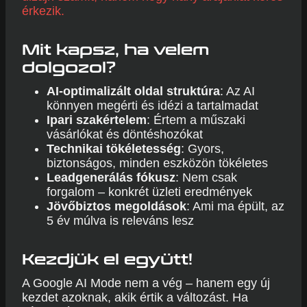
érkezik.
Mit kapsz, ha velem
dolgozol?
AI-optimalizált oldal struktúra
: Az AI
könnyen megérti és idézi a tartalmadat
Ipari szakértelem
: Értem a műszaki
vásárlókat és döntéshozókat
Technikai tökéletesség
: Gyors,
biztonságos, minden eszközön tökéletes
Leadgenerálás fókusz
: Nem csak
forgalom – konkrét üzleti eredmények
Jövőbiztos megoldások
: Ami ma épült, az
5 év múlva is releváns lesz
Kezdjük el együtt!
A Google AI Mode nem a vég – hanem egy új
kezdet azoknak, akik értik a változást. Ha