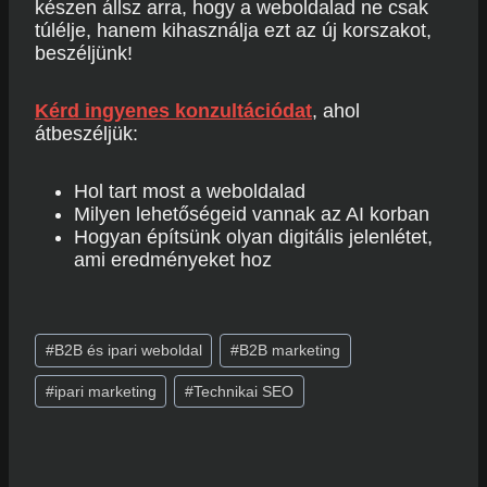
készen állsz arra, hogy a weboldalad ne csak
túlélje, hanem kihasználja ezt az új korszakot,
beszéljünk!
Kérd ingyenes konzultációdat
, ahol
átbeszéljük:
Hol tart most a weboldalad
Milyen lehetőségeid vannak az AI korban
Hogyan építsünk olyan digitális jelenlétet,
ami eredményeket hoz
Post
#
B2B és ipari weboldal
#
B2B marketing
Tags:
#
ipari marketing
#
Technikai SEO