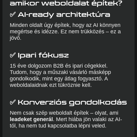
amikor weboldalat építek?
✅
AI-ready architektúra
Minden oldalt úgy építek, hogy az AI könnyen
megértse és idézze. Ez nem trükközés – ez a
jövő.
✅
Ipari fókusz
15 éve dolgozom B2B és ipari cégekkel.
Tudom, hogy a műszaki vásárló másképp
gondolkodik, mint egy átlag fogyasztó. A
weboldalaidnak ezt tükröznie kell.
✅
Konverziós gondolkodás
Nem csak szép weboldalt építek – olyat, ami
leadeket generál
. Mert hiába jön valaki az AI-
tól, ha nem tud kapcsolatba lépni veled.