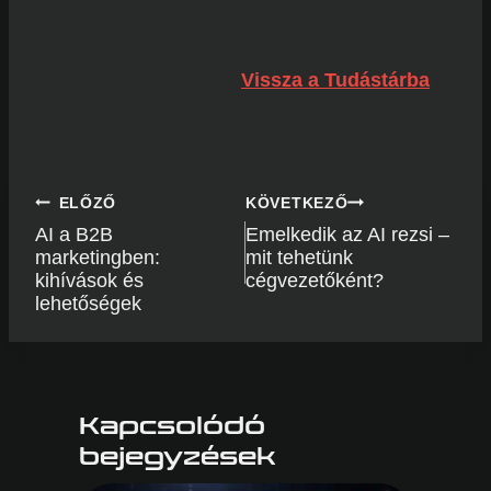
Vissza a Tudástárba
Bejegyzés
ELŐZŐ
KÖVETKEZŐ
navigáció
AI a B2B
Emelkedik az AI rezsi –
marketingben:
mit tehetünk
kihívások és
cégvezetőként?
lehetőségek
Kapcsolódó
bejegyzések