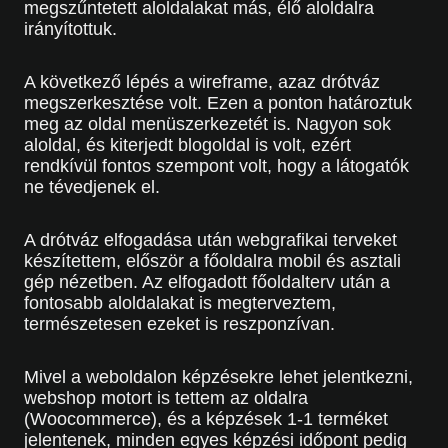
megszűntetett aloldalakat más, élő aloldalra
irányítottuk.
A következő lépés a wireframe, azaz drótváz
megszerkesztése volt. Ezen a ponton határoztuk
meg az oldal menüszerkezetét is. Nagyon sok
aloldal, és kiterjedt blogoldal is volt, ezért
rendkívül fontos szempont volt, hogy a látogatók
ne tévedjenek el.
A drótváz elfogadása után webgrafikai terveket
készítettem, először a főoldalra mobil és asztali
gép nézetben. Az elfogadott főoldalterv után a
fontosabb aloldalakat is megterveztem,
természetesen ezeket is reszponzívan.
Mivel a weboldalon képzésekre lehet jelentkezni,
webshop motort is tettem az oldalra
(Woocommerce), és a képzések 1-1 terméket
jelentenek, minden egyes képzési időpont pedig