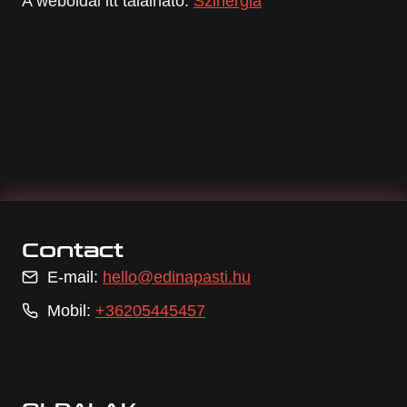
A weboldal itt található:
Szinergia
Contact
E-mail:
hello@edinapasti.hu
Mobil:
+36205445457