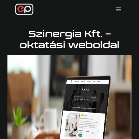
Skip
to
content
Szinergia Kft. –
oktatási weboldal