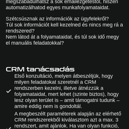
megszabadulhatsz a sok emailezgetéstől, hiszen
automatizálhatod egyes munkafolyamataidat.
Szétcsúsznak az információk az ügyfelekről?
Túl sok információt kell kezelned és nincs meg rá a
rendszered?
Nem látod át a folyamataidat, és túl sok idő megy
el manuális feladatokkal?
CRM tanácsadás
Első konzultáció, melyen átbeszéljük, hogy
milyen feladatokat szeretnél a CRM
rendszerben kezelni, illetve átnézzük a
folyamataidat, mert lehet (szinte biztos), hogy
lesz olyan terület is – amit támogatni tudunk –
amire eddig nem is gondoltál.
A megbeszélt paraméterek alapján az elérhető
CRM rendszerekből kiválasztom azt a max. 3
rendszert, amit ajánlok. Ha van olyan funkció,