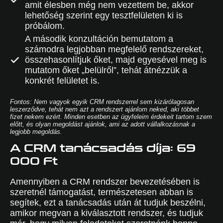
amit élesben még nem vezettem be, akkor
lehetőség szerint egy tesztfelületen ki is
próbálom.
A második konzultáción bemutatom a
számodra legjobban megfelelő rendszereket,
összehasonlítjuk őket, majd egyesével meg is
mutatom őket „belülről”, tehát átnézzük a
konkrét felületet is.
Fontos: Nem vagyok egyik CRM rendszerrel sem kizárólagosan
leszerződve, tehát nem azt a rendszert ajánlom neked, aki többet
fizet nekem ezért. Minden esetben az ügyfeleim érdekeit tartom szem
előtt, és olyan megoldást ajánlok, ami az adott vállalkozásnak a
legjobb megoldás.
A CRM tanácsadás díja: 69
000 Ft
Amennyiben a CRM rendszer bevezetésében is
szeretnél támogatást, természetesen abban is
segítek, ezt a tanácsadás után át tudjuk beszélni,
amikor megvan a kiválasztott rendszer, és tudjuk