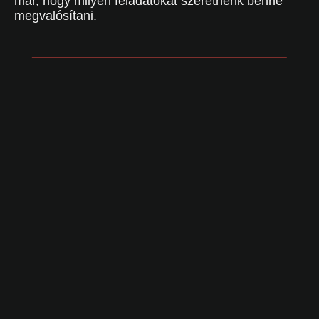
már, hogy milyen feladatokat szeretnénk benne
megvalósítani.
Keresztnév
*
Email cím
*