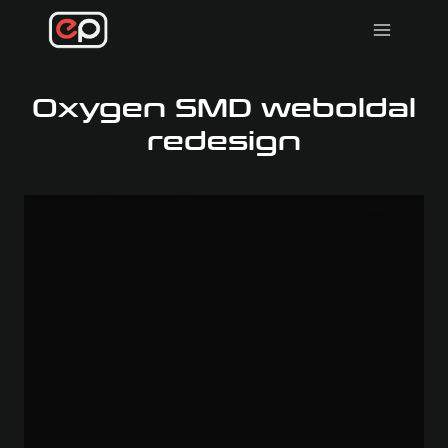
Skip
to
content
Oxygen SMD weboldal
redesign