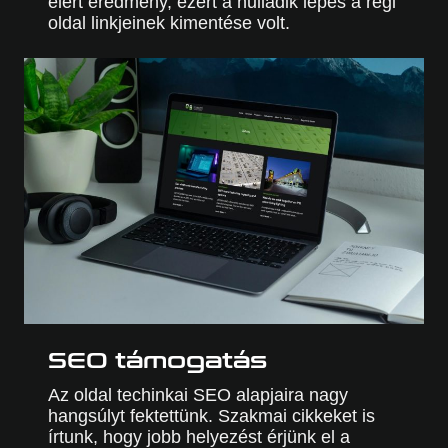
elért eredmény, ezért a nulladik lépés a régi
oldal linkjeinek kimentése volt.
SEO támogatás
Az oldal techinkai SEO alapjaira nagy
hangsúlyt fektettünk. Szakmai cikkeket is
írtunk, hogy jobb helyezést érjünk el a