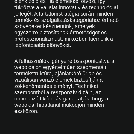
élénk zöld és lila elemekkel ötvözi, így
tükrözve a vállalat innovatív és technológiai
jellegét. A tartalomstratégia során minden
termék- és szolgáltatáskategóriához érthető
szövegeket készítettünk, amelyek
egyszerre biztosítanak érthetőséget és
professzionalizmust, miközben kiemelik a
legfontosabb előnyöket.
A felhasználók igényeire összpontosítva a
weboldalon egyértelműen szegmentált
termékstruktúra, ajánlatkérő űrlap és
vizuálisan vonzó elemek biztosítják a
zökkenőmentes élményt. Technikai
szempontból a reszponzív dizájn, az
optimalizált kódolás garantálják, hogy a
weboldal hibátlanul működjön minden
eszközön.