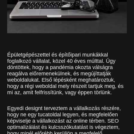
Épületgépészettel és építőipari munkákkal
foglalkozó vállalat, közel 40 éves múlttal. Úgy
döntöttek, hogy a pandémia okozta válságra
reagálva előremenekülnek, és megújíttatják
weboldalukat. Első lépésként meghatároztuk,
hogy a régi weboldal mely részeit tartjuk meg, és
mi az, amit felfrissítünk, vagy éppen törlünk.
Egyedi designt terveztem a vállalkozás részére,
hogy ne egy tucatoldal legyen, és megfelelően
képviselje a vállalkozást az online térben. SEO
optimalizálást és kulcsszókutatást is végeztem,
hogy minél előrébb kerüljön a megfelelő